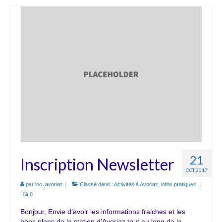
21
Inscription Newsletter
OCT 2017
par
loc_avoriaz
|
Classé dans :
Activités à Avoriaz
,
infos pratiques
|
0
Bonjour, Envie d’avoir les informations fraiches et les
bons plans de la station d’Avoriaz tout au long de la