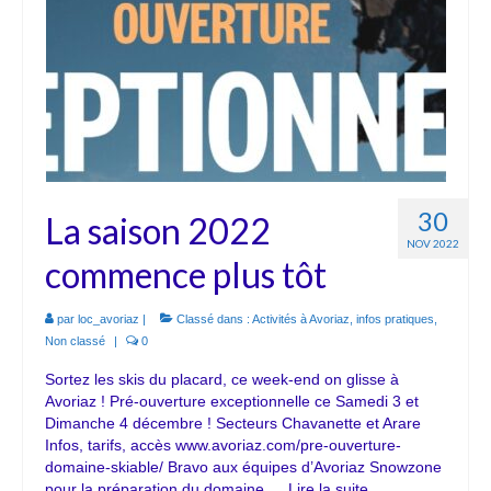
Appartement F3 classé 3***
Studios
Studio 310 (Immeuble Le Vivace)
Studio 501 (Immeuble le Vivace)
Antoine Ski
30
La saison 2022
NOV 2022
commence plus tôt
par
loc_avoriaz
|
Classé dans :
Activités à Avoriaz
,
infos pratiques
,
Non classé
|
0
Sortez les skis du placard, ce week-end on glisse à
Avoriaz ! Pré-ouverture exceptionnelle ce Samedi 3 et
Dimanche 4 décembre ! Secteurs Chavanette et Arare
Infos, tarifs, accès www.avoriaz.com/pre-ouverture-
domaine-skiable/ Bravo aux équipes d’Avoriaz Snowzone
pour la préparation du domaine …
Lire la suite­­