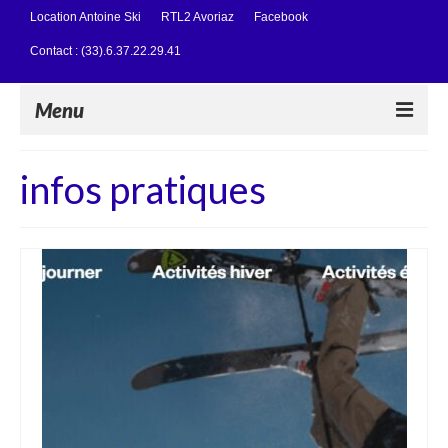
Location Antoine Ski
RTL2 Avoriaz
Facebook
Contact : (33).6.37.22.29.41
Menu
Qui sommes-nous ?
infos pratiques
Organiser votre voyage
Organiser votre voyage
Activités interieures
Ski Nordique
Activités extérieures hors ski
News / Bons plans