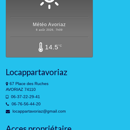
Météo Avoriaz
6 août 2026, 7h09
14.5
°C
Locappartavoriaz
67 Place des Ruches
AVORIAZ 74110
06-37-22-29-41
06-76-56-44-20
locappartavoriaz@gmail.com
Acces propriétaire