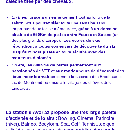
calèche tirée par des chevaux.
En hiver,
grâce à
un enneigement
tout au long de la
saison, vous pourrez skier toute une semaine sans
emprunter deux fois le même tracé
, grâce à un domaine
skiable de 650Km de pistes entre France et Suisse
(un
des plus grands d’Europe)..
Les écoles de skis
,
répondront
à toutes
vos envies
de
découverte du ski
jusqu’aux hors pistes
en toute sécurité
avec des
moniteurs diplomés.
En été,
les 800Kms de pistes permettront aux
passionnés de VTT
et
aux randonneurs de découvrir des
lieux incontournables
comme la cascade des Brochaux, le
lac de Montriond ou encore le village des chèvres des
Lindarets.
La station d’Avoriaz propose une très large palette
d’activités et de loisirs
: Bowling, Cinéma, Patinoire
(hiver), Balnéo, Bodyform, Spa, Golf, Tennis…de quoi
satisfaire les plus exigeants
sans oublier bien-sur le