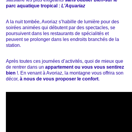
parc aquatique tropical :
L’Aquariaz
A la nuit tombée, Avoriaz s’habille de lumière pour des
soirées animées qui débutent par des spectacles, se
poursuivent dans les restaurants de spécialités et
peuvent se prolonger dans les endroits branchés de la
station.
Après toutes ces journées d’activités, quoi de mieux que
de rentrer dans un
appartement ou vous vous sentirez
bien
!
.
En venant à Avoriaz, la montagne vous offrira son
décor,
à nous de vous proposer le confort
.