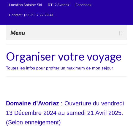
Location Antoine Ski
RTL2 Avoriaz
Facebook
Contact : (33).6.37.22.29.41
Menu
Qui sommes-nous ?
Organiser votre voyage
Organiser votre voyage
Toutes les infos pour profiter un maximum de mon séjour
Organiser votre voyage
Activités interieures
Ski Nordique
Domaine d’Avoriaz
: Ouverture du vendredi
Activités extérieures hors ski
13 Décembre 2024 au samedi 21 Avril 2025.
(Selon enneigement)
News / Bons plans