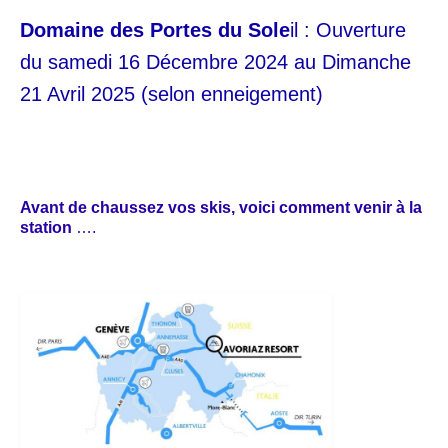
Appartement F3 classé 3***
Domaine des Portes du Sole
il : Ouverture
Studios
du samedi 16 Décembre 2024 au Dimanche
Studio 310 (Immeuble Le Vivace)
21 Avril 2025 (selon enneigement)
Studio 501 (Immeuble le Vivace)
Antoine Ski
Avant de chaussez vos skis, voici comment venir à la
station
….