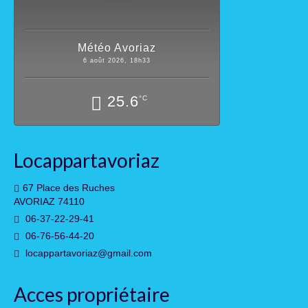
Météo Avoriaz
6 août 2026, 18h33
25.6
°C
Locappartavoriaz
67 Place des Ruches
AVORIAZ 74110
06-37-22-29-41
06-76-56-44-20
locappartavoriaz@gmail.com
Acces propriétaire